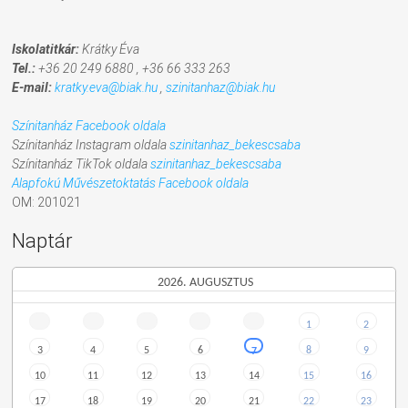
Iskolatitkár:
Krátky Éva
Tel.:
+36 20 249 6880 ,
+36 66 333 263
E-mail:
kratky.eva@biak.hu
,
szinitanhaz@biak.hu
Színitanház Facebook oldala
Színitanház Instagram oldala
szinitanhaz
_bekescsaba
Színitanház TikTok oldala
szinitanhaz_bekescsaba
Alapfokú Művészetoktatás Facebook oldala
OM: 201021
Naptár
2026. AUGUSZTUS
h
k
sz
e
cs
p
sz
o
v
1
2
3
4
5
6
8
9
7
10
11
12
13
14
15
16
17
18
19
20
21
22
23