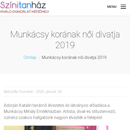
Ugrás a tartalomra
MENU
Főoldal
Munkácsy korának női divatja
A Színitanházról
2019
Képzéseink
Jelenlegi hely
Címlap
Munkácsy korának női divatja 2019
Dokumentumok
Hírek
Beküldte
Tuskáné
- 2020. január 24.
Galéria
Adorján Katalin tanárnő élvezetes és látványos előadása a
Munkácsy Mihály Emlékházban. Artista, divat-és stílustervező,
Kapcsolat
színész szakos hallgatóink nagyon élvezték a fellépést.