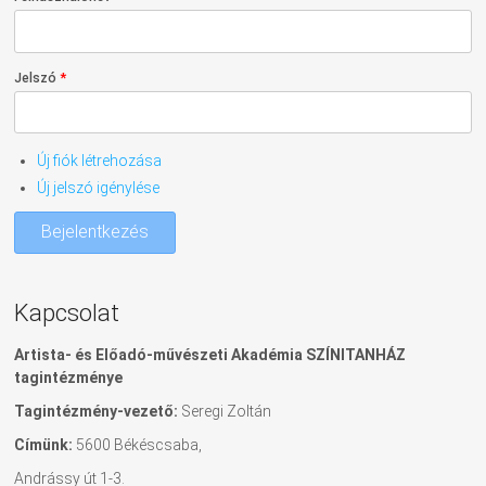
Jelszó
*
Új fiók létrehozása
Új jelszó igénylése
Bejelentkezés
Kapcsolat
Artista- és Előadó-művészeti Akadémia SZÍNITANHÁZ
tagintézménye
Tagintézmény-vezető:
Seregi Zoltán
Címünk:
5600 Békéscsaba,
Andrássy út 1-3.